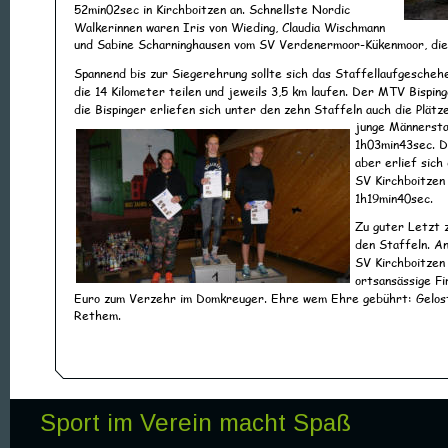
52min02sec in Kirchboitzen an. Schnellste Nordic 
Walkerinnen waren Iris von Wieding, Claudia Wischmann 
und Sabine Scharninghausen vom SV Verdenermoor-Kükenmoor, die 
Spannend bis zur Siegerehrung sollte sich das Staffellaufgescheh
die 14 Kilometer teilen und jeweils 3,5 km laufen. Der MTV Bisping
die Bispinger erliefen sich unter den zehn Staffeln auch die Plätze
junge Männersta
1h03min43sec. D
aber erlief sic
SV Kirchboitzen 
1h19min40sec.
Zu guter Letzt 
den Staffeln. An
SV Kirchboitzen 
ortsansässige F
Euro zum Verzehr im Domkreuger. Ehre wem Ehre gebührt: Gelost 
Rethem.    
Sport im Verein macht Spaß