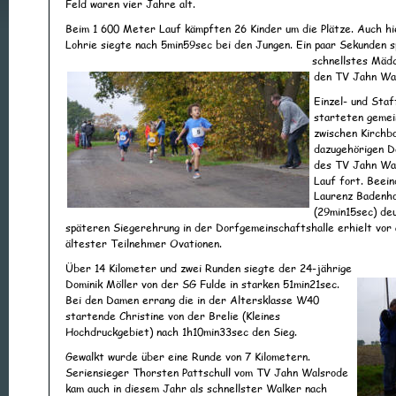
Feld waren vier Jahre alt.
Beim 1 600 Meter Lauf kämpften 26 Kinder um die Plätze. Auch hie
Lohrie siegte nach 5min59sec bei den Jungen. Ein paar Sekunden 
schnellstes Mäd
den TV Jahn Wal
Einzel- und Sta
starteten gemei
zwischen Kirchbo
dazugehörigen D
des TV Jahn Wal
Lauf fort. Beein
Laurenz Badenho
(29min15sec) deu
späteren Siegerehrung in der Dorfgemeinschaftshalle erhielt vor a
ältester Teilnehmer Ovationen.  
Über 14 Kilometer und zwei Runden siegte der 24-jährige 
Dominik Möller von der SG Fulde in starken 51min21sec. 
Bei den Damen errang die in der Altersklasse W40 
startende Christine von der Brelie (Kleines 
Hochdruckgebiet) nach 1h10min33sec den Sieg.         
Gewalkt wurde über eine Runde von 7 Kilometern. 
Seriensieger Thorsten Pattschull vom TV Jahn Walsrode 
kam auch in diesem Jahr als schnellster Walker nach 